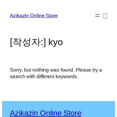
콘
텐
Azikazin Online Store
츠
로
바
로
[작성자:]
kyo
가
기
Sorry, but nothing was found. Please try a
search with different keywords.
Azikazin Online Store