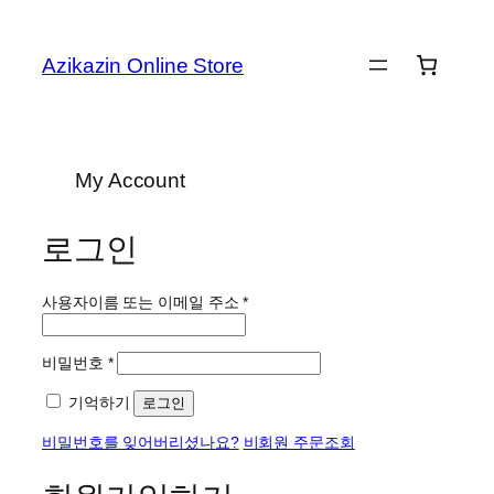
콘
텐
Azikazin Online Store
츠
로
바
로
My Account
가
기
로그인
필
사용자이름 또는 이메일 주소
*
수
항
필
비밀번호
*
목
수
기억하기
항
로그인
목
비밀번호를 잊어버리셨나요?
비회원 주문조회