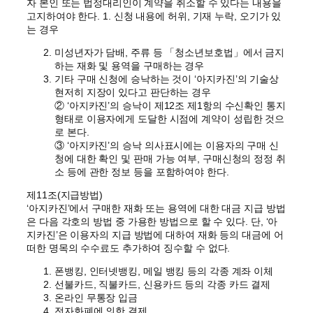
자 본인 또는 법정대리인이 계약을 취소할 수 있다는 내용을
고지하여야 한다. 1. 신청 내용에 허위, 기재 누락, 오기가 있
는 경우
미성년자가 담배, 주류 등 「청소년보호법」에서 금지
하는 재화 및 용역을 구매하는 경우
기타 구매 신청에 승낙하는 것이 ‘아지카진’의 기술상
현저히 지장이 있다고 판단하는 경우
② ‘아지카진’의 승낙이 제12조 제1항의 수신확인 통지
형태로 이용자에게 도달한 시점에 계약이 성립한 것으
로 본다.
③ ‘아지카진’의 승낙 의사표시에는 이용자의 구매 신
청에 대한 확인 및 판매 가능 여부, 구매신청의 정정 취
소 등에 관한 정보 등을 포함하여야 한다.
제11조(지급방법)
‘아지카진’에서 구매한 재화 또는 용역에 대한 대금 지급 방법
은 다음 각호의 방법 중 가용한 방법으로 할 수 있다. 단, ‘아
지카진’은 이용자의 지급 방법에 대하여 재화 등의 대금에 어
떠한 명목의 수수료도 추가하여 징수할 수 없다.
폰뱅킹, 인터넷뱅킹, 메일 뱅킹 등의 각종 계좌 이체
선불카드, 직불카드, 신용카드 등의 각종 카드 결제
온라인 무통장 입금
전자화폐에 의한 결제