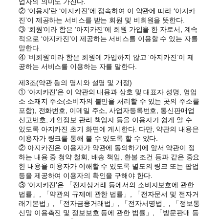
업자의 의미도 가진다.
② ‘이용자’란 ‘아지카진’에 접속하여 이 약관에 따라 ‘아지카
진’이 제공하는 서비스를 받는 회원 및 비회원을 뜻한다.
③ ‘회원’이라 함은 ‘아지카진’에 회원 가입을 한 자로서, 계속
적으로 ‘아지카진’이 제공하는 서비스를 이용할 수 있는 자를
말한다.
④ ‘비회원’이라 함은 회원에 가입하지 않고 ‘아지카진’이 제
공하는 서비스를 이용하는 자를 말한다.
제3조(약관 등의 명시와 설명 및 개정)
① ‘아지카진’은 이 약관의 내용과 상호 및 대표자 성명, 영업
소 소재지 주소(소비자의 불만을 처리할 수 있는 곳의 주소를
포함), 전화번호, 이메일 주소, 사업자등록번호, 통신판매업
신고번호, 개인정보 관리 책임자 등을 이용자가 쉽게 알 수
있도록 아지카진 초기 화면에 게시한다. 다만, 약관의 내용은
이용자가 링크를 통해 볼 수 있도록 할 수 있다.
② 아지카진은 이용자가 약관에 동의하기에 앞서 약관이 정
하는 내용 중 청약 철회, 배송 책임, 환불 조건 등과 같은 중요
한 내용을 이용자가 이해할 수 있도록 별도의 링크 또는 팝업
등을 제공하여 이용자의 확인을 구해야 한다.
③ ‘아지카진’은 「전자상거래 등에서의 소비자보호에 관한
법률」, 「약관의 규제에 관한 법률」, 「전자문서 및 전자거
래기본법」, 「전자금융거래법」, 「전자서명법」, 「정보통
신망 이용촉진 및 정보보호 등에 관한 법률」, 「방문판매 등