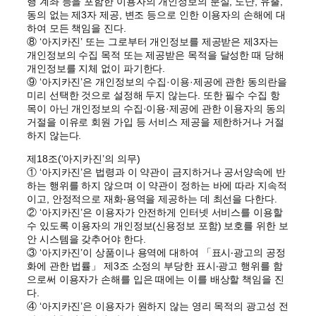
행 계좌 등을 포함한 이용자의 개인정보의 분실, 도난, 유출,
동의 없는 제3자 제공, 변조 등으로 인한 이용자의 손해에 대
하여 모든 책임을 진다.
⑧ ‘아지카진’ 또는 그로부터 개인정보를 제공받은 제3자는
개인정보의 수집 목적 또는 제공받은 목적을 달성한 때 당해
개인정보를 지체 없이 파기한다.
⑨ ‘아지카진’은 개인정보의 수집·이용·제공에 관한 동의란을
미리 선택한 것으로 설정해 두지 않는다. 또한 필수 수집 항
목이 아닌 개인정보의 수집·이용·제공에 관한 이용자의 동의
거절을 이유로 회원 가입 등 서비스 제공을 제한하거나 거절
하지 않는다.
제18조(‘아지카진’의 의무)
① ‘아지카진’은 법령과 이 약관이 금지하거나 공서양속에 반
하는 행위를 하지 않으며 이 약관이 정하는 바에 따라 지속적
이고, 안정적으로 재화‧용역을 제공하는 데 최선을 다한다.
② ‘아지카진’은 이용자가 안전하게 인터넷 서비스를 이용할
수 있도록 이용자의 개인정보(신용정보 포함) 보호를 위한 보
안 시스템을 갖추어야 한다.
③ ‘아지카진’이 상품이나 용역에 대하여 「표시‧광고의 공정
화에 관한 법률」 제3조 소정의 부당한 표시‧광고 행위를 함
으로써 이용자가 손해를 입은 때에는 이를 배상할 책임을 진
다.
④ ‘아지카진’은 이용자가 원하지 않는 영리 목적의 광고성 전