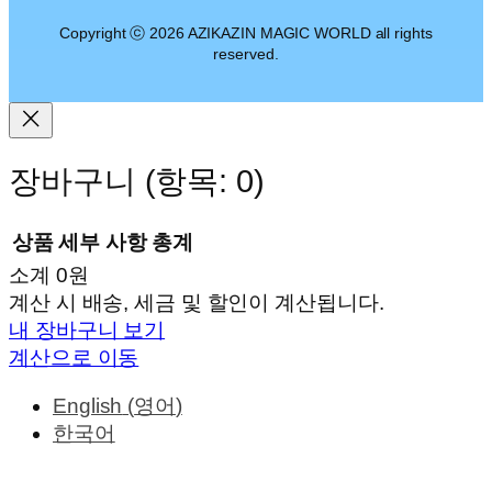
Copyright ⓒ 2026 AZIKAZIN MAGIC WORLD all rights
reserved.
장바구니
(항목: 0)
상품
세부 사항
총계
소계
0원
장
계산 시 배송, 세금 및 할인이 계산됩니다.
내 장바구니 보기
바
계산으로 이동
구
니
English
(
영어
)
한국어
에
담