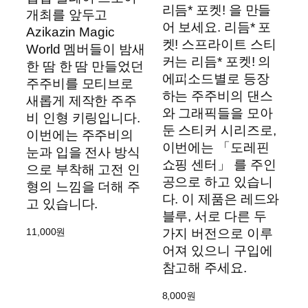
리듬* 포켓! 을 만들
개최를 앞두고
어 보세요. 리듬* 포
Azikazin Magic
켓! 스프라이트 스티
World 멤버들이 밤새
커는 리듬* 포켓! 의
한 땀 한 땀 만들었던
에피소드별로 등장
주주비를 모티브로
하는 주주비의 댄스
새롭게 제작한 주주
와 그래픽들을 모아
비 인형 키링입니다.
둔 스티커 시리즈로,
이번에는 주주비의
이번에는 「도레핀
눈과 입을 전사 방식
쇼핑 센터」 를 주인
으로 부착해 고전 인
공으로 하고 있습니
형의 느낌을 더해 주
다. 이 제품은 레드와
고 있습니다.
블루, 서로 다른 두
11,000
원
가지 버전으로 이루
어져 있으니 구입에
참고해 주세요.
8,000
원