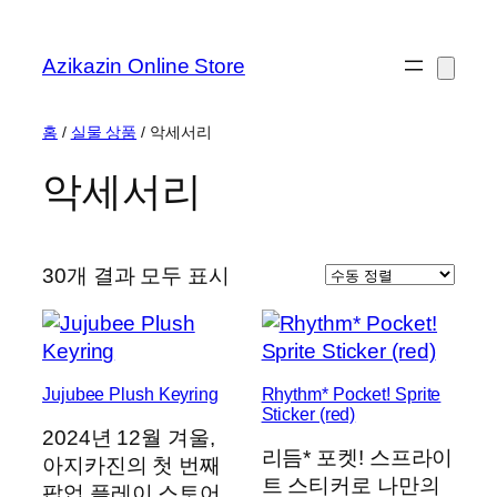
콘
텐
Azikazin Online Store
츠
로
바
홈
/
실물 상품
/ 악세서리
로
악세서리
가
기
30개 결과 모두 표시
Jujubee Plush Keyring
Rhythm* Pocket! Sprite
Sticker (red)
2024년 12월 겨울,
리듬* 포켓! 스프라이
아지카진의 첫 번째
트 스티커로 나만의
팝업 플레이 스토어