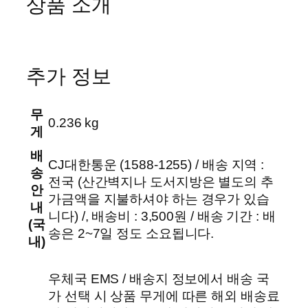
상품 소개
m
*
P
o
추가 정보
c
k
e
무
0.236 kg
t
게
!
배
S
CJ대한통운 (1588-1255) / 배송 지역 :
송
p
전국 (산간벽지나 도서지방은 별도의 추
안
r
가금액을 지불하셔야 하는 경우가 있습
내
i
니다) /, 배송비 : 3,500원 / 배송 기간 : 배
(국
t
송은 2~7일 정도 소요됩니다.
내)
e
S
우체국 EMS / 배송지 정보에서 배송 국
t
가 선택 시 상품 무게에 따른 해외 배송료
i